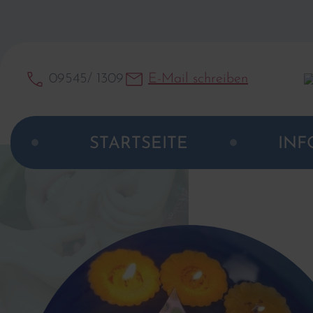
09545/ 1309
E-Mail schreiben
STARTSEITE
INF