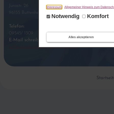
Jurastr. 26
Impressum
Allgemeiner Hinweis zum Datensch
96155 Buttenheim
Notwendig
Komfort
Telefon:
09545/ 1309
Alles akzeptieren
E-Mail schreiben:
schlosskindergarten@buttenheim.de
Startseit