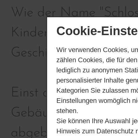
Wie der Name "Schlossk
Cookie-Einste
Kinder in einem histo
Wir verwenden Cookies, um
Geschichte besitzt.
zählen Cookies, die für den
lediglich zu anonymen Stat
personalisierter Inhalte ge
Einst als Wasserschlos
Kategorien Sie zulassen mö
Einstellungen womöglich nic
Gebäude nach einem 
stehen.
Sie können Ihre Auswahl je
abgebrannten Wassersc
Hinweis zum Datenschutz 