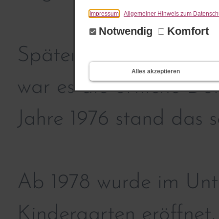
Impressum
Allgemeiner Hinweis zum Datensch
Notwendig
Komfort
Später beherbergte da
Alles akzeptieren
war es die örtliche Do
Jahre 1976 stand das 
Ab 1978 wurde im Unte
Kindergarten eröffne